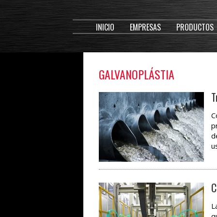
INICIO
EMPRESAS
PRODUCTOS
GALVANOPLÁSTIA
T
C
p
d
u
C
L
q