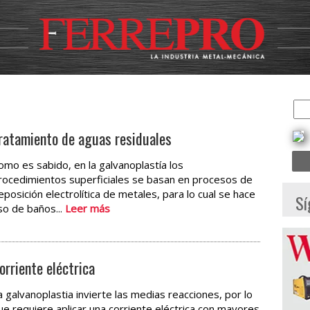
ratamiento de aguas residuales
omo es sabido, en la galvanoplastía los
rocedimientos superficiales se basan en procesos de
eposición electrolítica de metales, para lo cual se hace
Sí
so de baños...
Leer más
orriente eléctrica
a galvanoplastia invierte las medias reacciones, por lo
ue requiere aplicar una corriente eléctrica con mayores