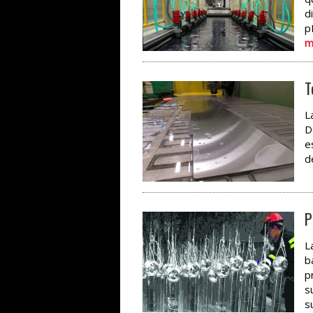
d
p
m
T
L
D
e
d
P
L
b
p
s
s