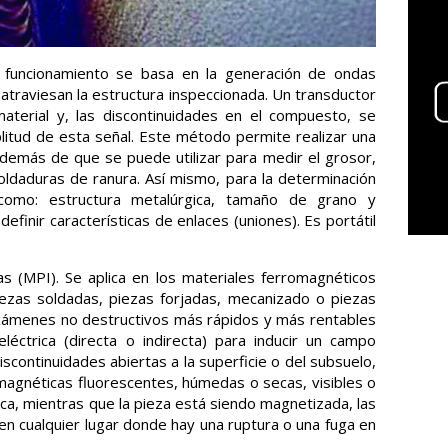
Su funcionamiento se basa en la generación de ondas
atraviesan la estructura inspeccionada. Un transductor
material y, las discontinuidades en el compuesto, se
plitud de esta señal. Este método permite realizar una
además de que se puede utilizar para medir el grosor,
oldaduras de ranura. Así mismo, para la determinación
es como: estructura metalúrgica, tamaño de grano y
efinir características de enlaces (uniones). Es portátil
as (MPI). Se aplica en los materiales ferromagnéticos
iezas soldadas, piezas forjadas, mecanizado o piezas
xámenes no destructivos más rápidos y más rentables
 eléctrica (directa o indirecta) para inducir un campo
iscontinuidades abiertas a la superficie o del subsuelo,
magnéticas fluorescentes, húmedas o secas, visibles o
ica, mientras que la pieza está siendo magnetizada, las
en cualquier lugar donde hay una ruptura o una fuga en