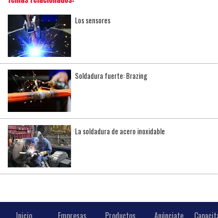
Los sensores
Soldadura fuerte: Brazing
La soldadura de acero inoxidable
Inicio
Empresas
Productos
Anúnciate
Capacit