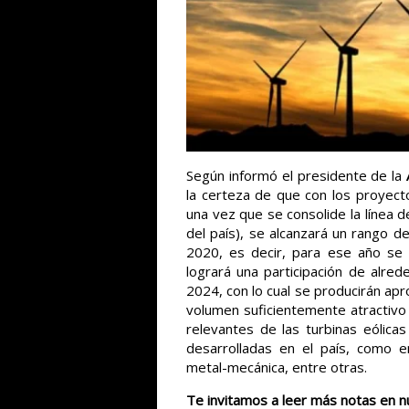
Según informó el presidente de la
A
la certeza de que con los proyect
una vez que se consolide la línea d
del país), se alcanzará un rango 
2020, es decir, para ese año se t
logrará una participación de alre
2024, con lo cual se producirán a
volumen suficientemente atractiv
relevantes de las turbinas eólic
desarrolladas en el país, como en
metal-mecánica, entre otras.
Te invitamos a leer más notas en n