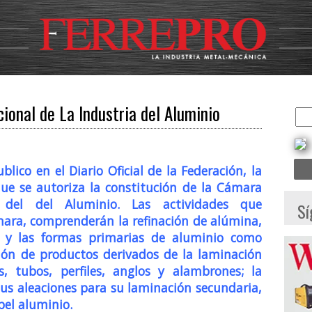
ional de La Industria del Aluminio
lico en el Diario Oficial de la Federación, la
 que se autoriza la constitución de la Cámara
 del del Aluminio. Las actividades que
Sí
mara, comprenderán la refinación de alúmina,
s y las formas primarias de aluminio como
ación de productos derivados de la laminación
, tubos, perfiles, anglos y alambrones; la
sus aleaciones para su laminación secundaria,
pel aluminio.