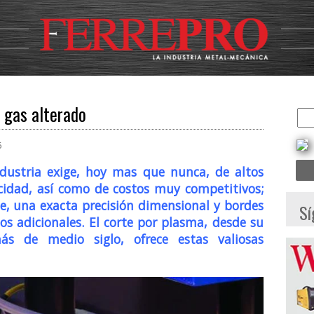
e gas alterado
6
ndustria exige, hoy mas que nunca, de altos
ocidad, así como de costos muy competitivos;
e, una exacta precisión dimensional y bordes
Sí
s adicionales. El corte por plasma, desde su
s de medio siglo, ofrece estas valiosas