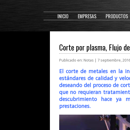
INICIO
EMPRESAS
PRODUCTOS
Corte por plasma, Flujo d
Publicado en: Notas | 7 septiembre, 201
El corte de metales en la i
estándares de calidad y vel
deseando del proceso de cort
que no requieran tratamiento
descubrimiento hace ya má
prestaciones.