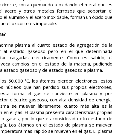
 oxicorte, corta quemando u oxidando el metal que es
 al acero y otros metales ferrosos que soportan el
el aluminio y el acero inoxidable, forman un óxido que
 que el oxicorte es imposible.
ma
?
enomina plasma al cuarto estado de agregación de la
lar al estado gaseoso pero en el que determinada
stán cargadas eléctricamente. Como es sabido, el
ovoca cambios en el estado de la materia, pudiendo
ido a estado gaseoso y de estado gaseoso a plasma.
 los 50,000 ºC, los átomos pierden electrones, estos
los núcleos que han perdido sus propios electrones,
e esta forma el gas se convierte en plasma y por
or eléctrico gaseoso, con alta densidad de energía.
sma se mueven libremente; cuanto más alta es la
en el gas. El plasma presenta características propias
s o gases, por lo que es considerado otro estado de
ergía. Los átomos en el estado de plasma se mueven
temperatura más rápido se mueven en el gas. El plasma