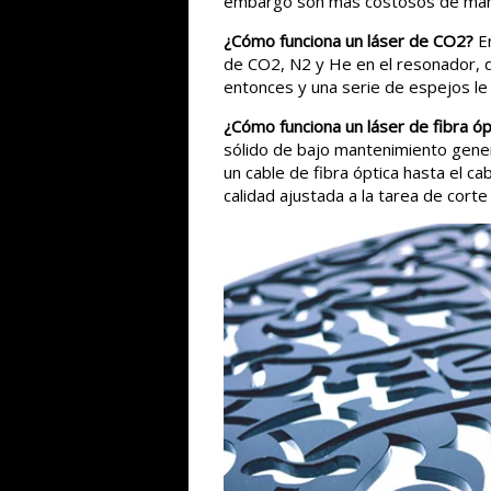
embargo son mas costosos de mante
¿Cómo funciona un láser de CO2?
E
de CO2, N2 y He en el resonador, qu
entonces y una serie de espejos le 
¿Cómo funciona un láser de fibra óp
sólido de bajo mantenimiento gener
un cable de fibra óptica hasta el cab
calidad ajustada a la tarea de corte