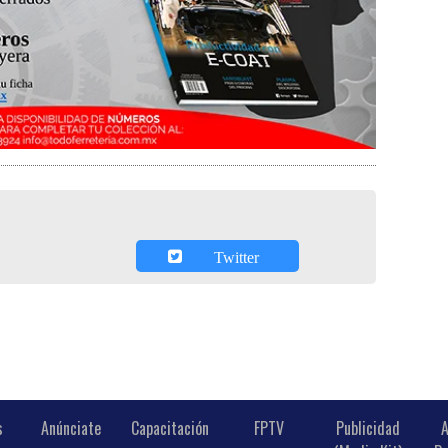
Twitter
s
Anúnciate
Capacitación
FPTV
Publicidad
A