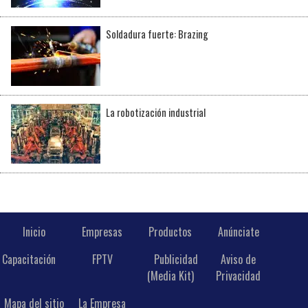
Soldadura fuerte: Brazing
La robotización industrial
Inicio
Empresas
Productos
Anúnciate
Capacitación
FPTV
Publicidad
Aviso de
(Media Kit)
Privacidad
Mapa del sitio
La Empresa